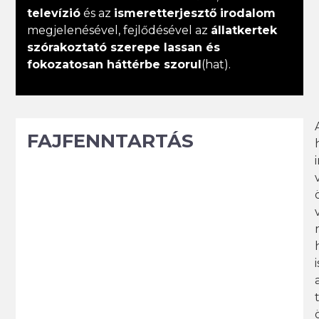
televízió
és az
ismeretterjesztő irodalom
megjelenésével, fejlődésével az
állatkertek
szórakoztató szerepe lassan és
fokozatosan háttérbe szorul
(hat).
FAJFENNTARTÁS
i