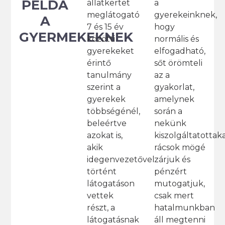
PÉLDA
a
állatkertet
gyerekeinknek,
meglátogató
A
hogy
7 és 15 év
GYERMEKEKNEK
normális és
közötti
elfogadható,
gyerekeket
sőt örömteli
érintő
az a
tanulmány
gyakorlat,
szerint a
amelynek
gyerekek
során a
többségénél,
nekünk
beleértve
kiszolgáltatottak
azokat is,
rácsok mögé
akik
zárjuk és
idegenvezetővel
pénzért
történt
mutogatjuk,
látogatáson
csak mert
vettek
hatalmunkban
részt, a
áll megtenni
látogatásnak