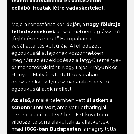
főként állatviadalok és vadászatok
céljából hoztak létre vadaskerteket.
Majd a reneszánsz kor idején, a
nagy földrajzi
felfedezéseknek
köszönhetően, ugrásszerű
„fejlődésnek indult” Európában a
vadállattartás kultúrája. A felfedezett
egzotikus állatfajoknak köszönhetően
megnőtt az érdeklődés az állatgyűjtemények
és menazsériák iránt. Nagy Lajos királyunk és
Hunyadi Mátyás is tartott udvarában
oroszlánokat solymászmadarak és egyéb
egzotikus állatok mellett.
Az első
, a mai értelemben vett
állatkert a
schönbrunni volt
, amelyet Lotharingiai
Ferenc alapított 1752-ben. Ezt követően
világszerte sorra alakultak az állatkertek,
majd
1866-ban Budapesten
is megnyitotta