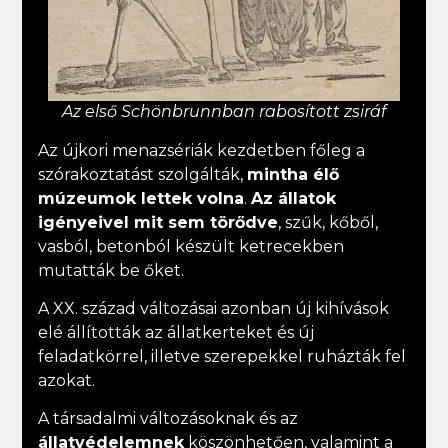
Az első Schönbrunnban rabosított zsiráf
Az újkori menazsériák kezdetben főleg a
szórakoztatást szolgálták,
mintha élő
múzeumok lettek volna
.
Az állatok
igényeivel mit sem törődve
, szűk, kőből,
vasból, betonból készült ketrecekben
mutatták be őket.
A XX. század változásai azonban új kihívások
elé állították az állatkerteket és új
feladatkörrel, illetve szerepekkel ruházták fel
azokat.
A társadalmi változásoknak és az
állatvédelemnek
köszönhetően, valamint a