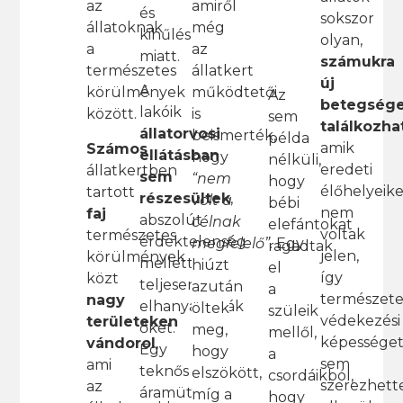
amiről
az
és
sokszor
még
állatoknak
kihűlés
olyan,
az
a
miatt.
számukra
állatkert
természetes
új
A
működtetői
körülmények
Az
betegsége
lakóik
is
között.
sem
találkozha
állatorvosi
beismerték,
példa
amik
Számos
ellátásban
hogy
nélküli,
eredeti
állatkertben
sem
“nem
hogy
élőhelyeik
tartott
részesültek
,
volt a
bébi
nem
faj
abszolút
célnak
elefántokat
voltak
természetes
érdektelenség
megfelelő”
.
Egy
ragadtak
jelen,
körülmények
mellett,
hiúzt
el
így
közt
teljesen
azután
a
természete
nagy
elhanyagolták
öltek
szüleik
védekezési
területeken
őket.
meg,
mellől,
képessége
vándorol
,
Egy
hogy
a
sem
ami
teknős
elszökött,
csordáikból,
szerezhett
az
áramütést
míg a
hogy