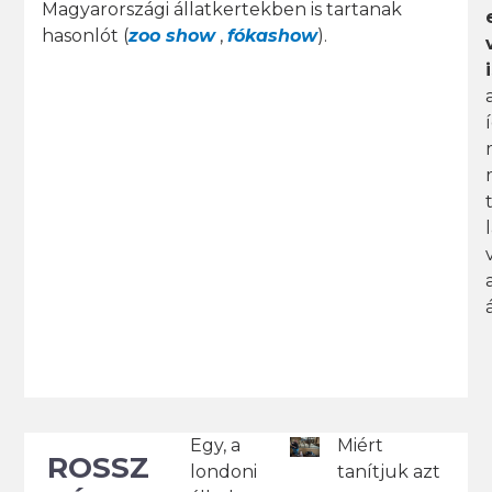
Magyarországi állatkertekben is tartanak
hasonlót (
zoo show
,
fókashow
).
Miért
Egy, a
ROSSZ
tanítjuk azt
londoni