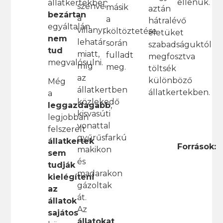
ellenük.
állatkertekben
szenvedett
másik
aztán
bezártan
a
a
hátralévő
egyáltalán
villanypásztoros
költöztetése
életüket
nem
lehatárolás
során
szabadságuktól
tud
miatt,
fulladt
megfosztva
megvalósulni.
míg
meg.
töltsék
az
különböző
Még
állatkertben
állatkertekben.
a
közlekedő
leggazdagabb
,
kisvasúti
legjobban
vonattal
felszerelt
gyűrűsfarkú
állatkertek
Források:
makikon
sem
és
tudják
madarakon
kielégíteni
gázoltak
az
át.
állatok
Az
sajátos
állatokat