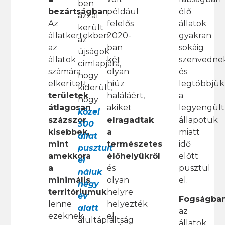
ben
például
élő
bezártságban.
azzal
felelős
állatok
Az
került
2020-
gyakran
állatkertekben
az
ban
sokáig
az
újságok
két
szenvednek
állatok
címlapjára,
olyan
és
számára
hogy
hiúz
legtöbbjük
elkerített
kiderült,
haláláért,
a
területek
hogy
akiket
legyengült
átlagosan
közel
elragadtak
állapotuk
százszor
500
a
miatt
kisebbek,
állat
természetes
idő
mint
pusztult
élőhelyükről
előtt
amekkora
el
és
pusztul
a
náluk
olyan
el.
minimális
négy
helyre
territóriumuk
év
Fogságba
helyezték
lenne
alatt
az
el,
ezeknek
alultápláltság
állatok