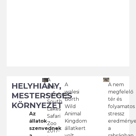
A
HELYHIÁNY,
A
A nem
brit
walesi
megfelelő
MESTERSÉGES
cumbriai
Borth
tér és
South
KÖRNYEZET
Wild
folyamatos
Lakes
Animal
stressz
Az
Safari
Kingdom
eredmény
állatok
Zoo
állatkert
a
szenvednek
2017-
volt
rabságban
a