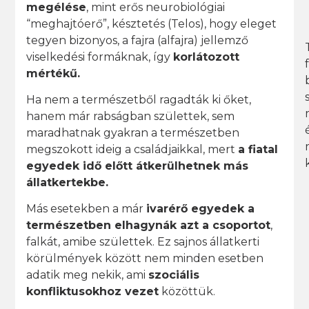
megélése
, mint erős neurobiológiai
“meghajtóerő”, késztetés (Telos), hogy eleget
tegyen bizonyos, a fajra (alfajra) jellemző
viselkedési formáknak, így
korlátozott
mértékű.
Ha nem a természetből ragadták ki őket,
hanem már rabságban születtek, sem
maradhatnak gyakran a természetben
megszokott ideig a családjaikkal, mert
a fiatal
egyedek idő előtt átkerülhetnek más
állatkertekbe.
Más esetekben a már
ivarérő egyedek a
természetben elhagynák azt a csoportot
,
falkát, amibe születtek. Ez sajnos állatkerti
körülmények között nem minden esetben
adatik meg nekik, ami
szociális
konfliktusokhoz vezet
közöttük.