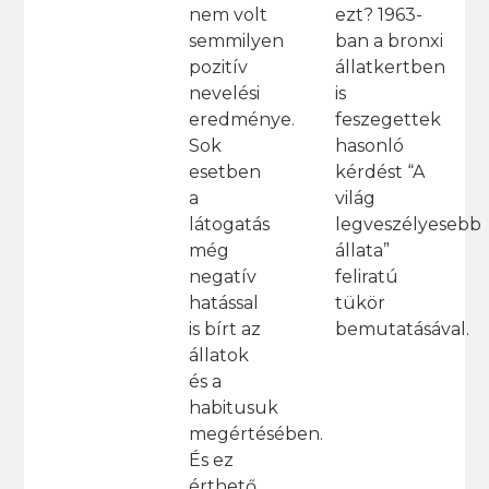
ezt? 1963-
nem volt
ban a bronxi
semmilyen
állatkertben
pozitív
is
nevelési
feszegettek
eredménye.
hasonló
Sok
kérdést “A
esetben
világ
a
legveszélyesebb
látogatás
állata”
még
feliratú
negatív
tükör
hatással
bemutatásával.
is bírt az
állatok
és a
habitusuk
megértésében.
És ez
érthető.