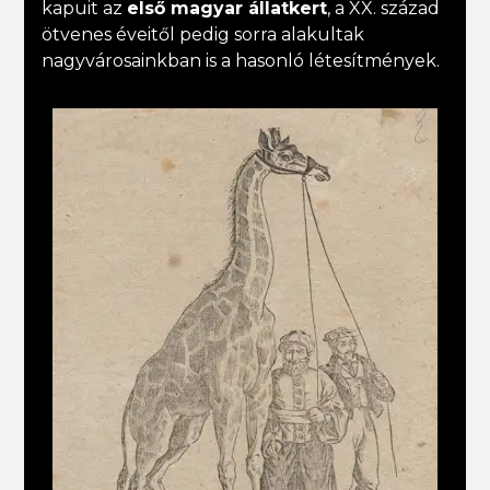
kapuit az
első magyar állatkert
, a XX. század
ötvenes éveitől pedig sorra alakultak
nagyvárosainkban is a hasonló létesítmények.