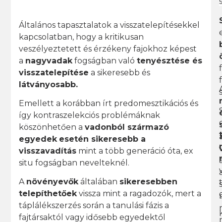
Általános tapasztalatok a visszatelepítésekkel
kapcsolatban, hogy a kritikusan
veszélyeztetett és érzékeny fajokhoz képest
a
nagyvadak
fogságban való
tenyésztése és
visszatelepítése
a sikeresebb és
látványosabb.
Emellett a korábban írt predomesztikációs és
így kontraszelekciós problémáknak
köszönhetően a
vadonból származó
egyedek
esetén sikeresebb a
visszavadítás
mint a több generáció óta, ex
situ fogságban nevelteknél.
A
növényevők
általában
sikeresebben
telepíthetőek
vissza mint a ragadozók, mert a
táplálékszerzés során a tanulási fázis a
fajtársaktól vagy idősebb egyedektől