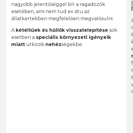
nagyobb jelentőséggel bír a ragadozók
esetében, ami nem tud ex situ az
állatkertekben megfelelően megvalósulni.
A
kétéltűek és hüllők visszatelepítése
sok
esetben a
speciális környezeti igényeik
miatt
ütközik
nehéz
ségekbe.