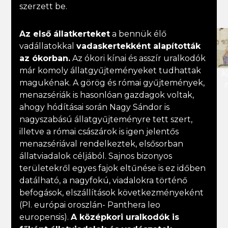
szerzett be.
Az első állatkerteket
a bennük élő
vadállatokkal
vadaskertekként alapították
az ókorban.
Az ókori kínai és asszír uralkodók
már komoly állatgyűjteményeket tudhattak
K
magukénak. A görög és római gyűjtemények,
menazsériák is hasonlóan gazdagok voltak,
ahogy hódításai során Nagy Sándor is
nagyszabású állatgyűjteményre tett szert,
illetve a római császárok is igen jelentős
menazsériával rendelkeztek, elsősorban
állatviadalok céljából. Sajnos bizonyos
területekről egyes fajok eltűnése is ez időben
datálható, a nagyfokú, viadalokra történő
befogások, elszállítások következményeként
(Pl. európai oroszlán- Panthera leo
europensis).
A középkori uralkodók is