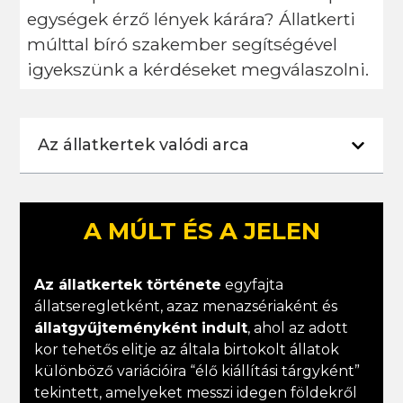
egységek érző lények kárára? Állatkerti
múlttal bíró szakember segítségével
igyekszünk a kérdéseket megválaszolni.
Az állatkertek valódi arca
A MÚLT ÉS A JELEN
Az állatkertek története
egyfajta
állatseregletként, azaz menazsériaként és
állatgyűjteményként indult
, ahol az adott
kor tehetős elitje az általa birtokolt állatok
különböző variációira “élő kiállítási tárgyként”
tekintett, amelyeket messzi idegen földekről